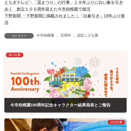
とちぎテレビ・「花まつり」の行事、１９年ぶりに白い象を引き
歩く 創立１００周年迎えた今市幼稚園で復活
下野新聞 ・下野新聞に掲載されました｜「白象引き」19年ぶり復
活
今市幼稚園
、
百周年
、
認定こども園
カテゴリー
前の記事
今市幼稚園100周年記念キャラクター結果発表とご報告
2026年4月27日
次の記事