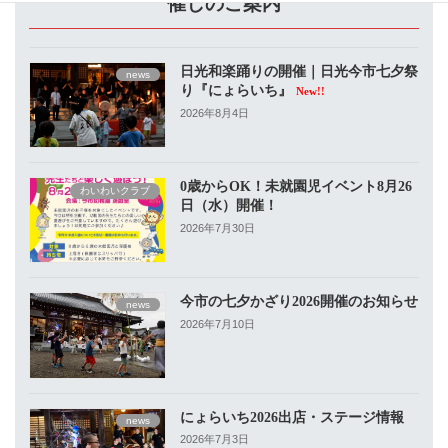
催しのご案内
日光和楽踊りの開催｜日光今市七夕祭
news
り『にょらいち』
New!!
2026年8月4日
0歳からOK！未就園児イベント8月26
わいわいクラブ
日（水）開催！
2026年7月30日
今市の七夕かざり2026開催のお知らせ
news
2026年7月10日
にょらいち2026出店・ステージ情報
news
2026年7月3日