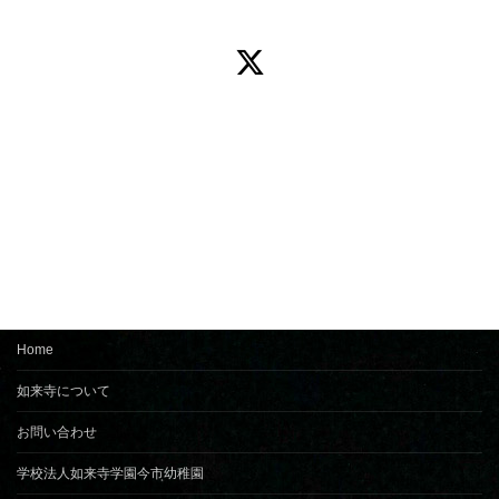
ク
ア
イ
コ
ン
リ
ン
ク
Home
如来寺について
お問い合わせ
学校法人如来寺学園今市幼稚園