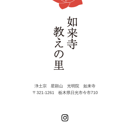
浄土宗 星顕山 光明院 如来寺
〒321-1261 栃木県日光市今市710
ア
イ
コ
ン
リ
ン