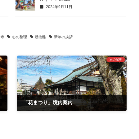
2024年9月11日
来寺
心の整理
断捨離
新年の挨拶
次の記事
「花まつり」境内案内
2025年3月31日