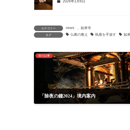
2026年1月6日
news
、
如来寺
カテゴリー
仏教の教え
執着を手放す
如
タグ
前の記事
「除夜の鐘2024」境内案内
2024年12月11日