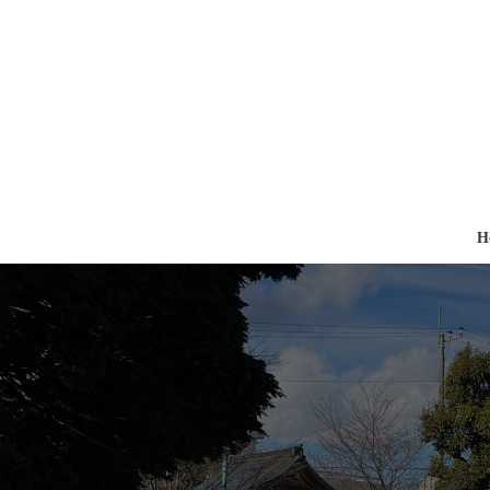
コ
ナ
ン
ビ
テ
ゲ
ン
ー
ツ
シ
へ
ョ
ス
ン
キ
に
ッ
移
プ
動
H