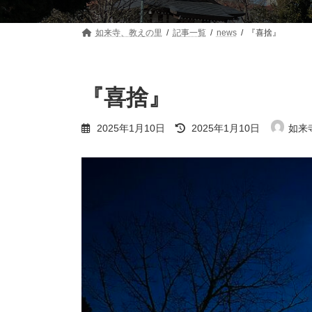
如来寺、教えの里
記事一覧
news
『喜捨』
『喜捨』
最
2025年1月10日
2025年1月10日
如来
終
更
新
日
時
: